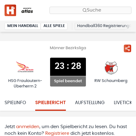
Suche
MEIN HANDBALL
ALLE SPIELE
Handball360 Registrierung
Männer Bezirksliga
23
:
28
HSG Fraulautern-
RW Schaumberg
Spiel beendet
Überherrn 2
SPIELINFO
SPIELBERICHT
AUFSTELLUNG
LIVETICKE
Jetzt
anmelden
, um den Spielbericht zu lesen. Du hast
noch kein Konto?
Registriere
dich jetzt kostenlos.