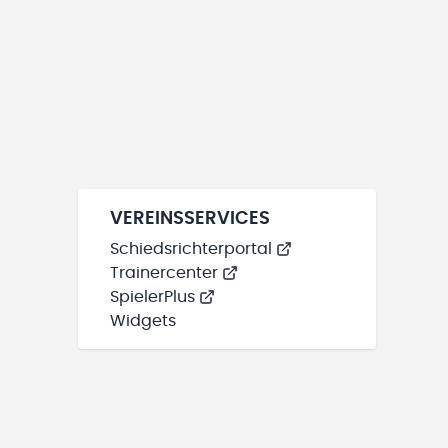
VEREINSSERVICES
Schiedsrichterportal
Trainercenter
SpielerPlus
Widgets