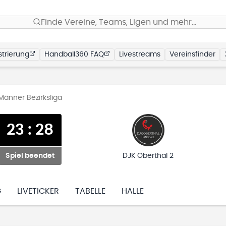
Finde Vereine, Teams, Ligen und mehr…
trierung
Handball360 FAQ
Livestreams
Vereinsfinder
Männer Bezirksliga
23
:
28
Spiel beendet
DJK Oberthal 2
G
LIVETICKER
TABELLE
HALLE