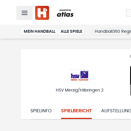
MEIN HANDBALL
ALLE SPIELE
Handball360 Regis
HSV Merzig/Hilbringen 2
SPIELINFO
SPIELBERICHT
AUFSTELLUN