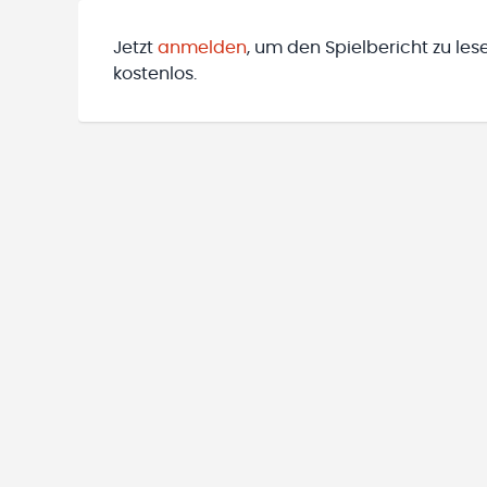
Jetzt
anmelden
, um den Spielbericht zu les
kostenlos.