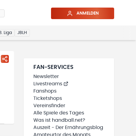
ANMELDEN
3. Liga
JBLH
FAN-SERVICES
Newsletter
Livestreams
Fanshops
Ticketshops
Vereinsfinder
Alle Spiele des Tages
Was ist handball.net?
Auszeit - Der Ernährungsblog
Amateurtor des Monats