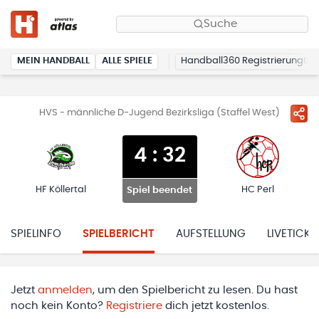
Suche
MEIN HANDBALL
ALLE SPIELE
Handball360 Registrierung
HVS - männliche D-Jugend Bezirksliga (Staffel West)
4
:
32
HF Köllertal
HC Perl
Spiel beendet
SPIELINFO
SPIELBERICHT
AUFSTELLUNG
LIVETICKE
Jetzt
anmelden
, um den Spielbericht zu lesen. Du hast
noch kein Konto?
Registriere
dich jetzt kostenlos.