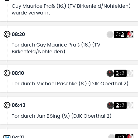
Guy Maurice Praß (16.) (TV Birkenfeld/Nohfelden)
wurde verwarnt
08:20
3
:
3
Tor durch Guy Maurice Praß (16.) (TV
Birkenfeld/Nohfelden)
08:10
3
:
2
Tor durch Michael Paschke (8.) (DJK Oberthal 2)
06:43
2
:
2
Tor durch Jan Böing (9.) (DJK Oberthal 2)
04:21
1
:
2