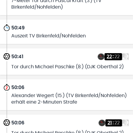
7-Meter Tor durch Pascal Kraft (3.) (TV
Birkenfeld/Nohfelden)
50:49
Auszeit TV Birkenfeld/Nohfelden
50:41
22
:
22
Tor durch Michael Paschke (8.) (DJK Oberthal 2)
50:06
Alexander Wegert (15.) (TV Birkenfeld/Nohfelden)
erhält eine 2-Minuten Strafe
50:06
21
:
22