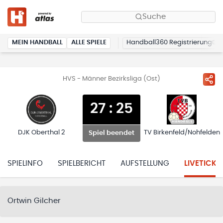
Suche
MEIN HANDBALL
ALLE SPIELE
Handball360 Registrierung
HVS - Männer Bezirksliga (Ost)
27
:
25
DJK Oberthal 2
TV Birkenfeld/Nohfelden
Spiel beendet
SPIELINFO
SPIELBERICHT
AUFSTELLUNG
LIVETICKE
Ortwin Gilcher