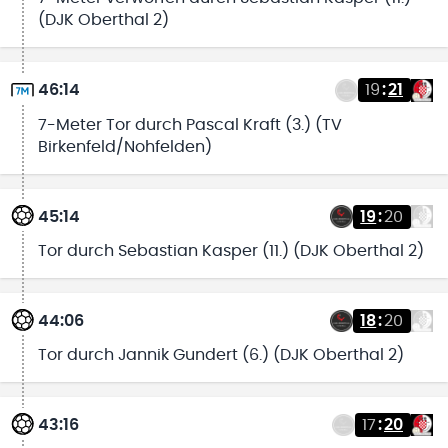
(DJK Oberthal 2)
46:14
19
:
21
7-Meter Tor durch Pascal Kraft (3.) (TV
Birkenfeld/Nohfelden)
45:14
19
:
20
Tor durch Sebastian Kasper (11.) (DJK Oberthal 2)
44:06
18
:
20
Tor durch Jannik Gundert (6.) (DJK Oberthal 2)
43:16
17
:
20