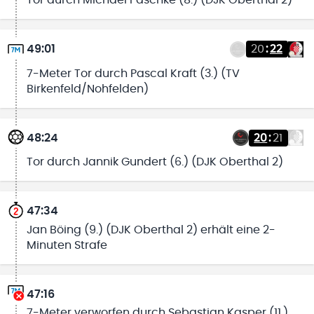
Tor durch Michael Paschke (8.) (DJK Oberthal 2)
49:01
20
:
22
7-Meter Tor durch Pascal Kraft (3.) (TV
Birkenfeld/Nohfelden)
48:24
20
:
21
Tor durch Jannik Gundert (6.) (DJK Oberthal 2)
47:34
Jan Böing (9.) (DJK Oberthal 2) erhält eine 2-
Minuten Strafe
47:16
7-Meter verworfen durch Sebastian Kasper (11.)