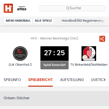
Suche
MEIN HANDBALL
ALLE SPIELE
Handball360 Registrierung
HVS - Männer Bezirksliga (Ost)
27
:
25
DJK Oberthal 2
TV Birkenfeld/Nohfelden
Spiel beendet
SPIELINFO
SPIELBERICHT
AUFSTELLUNG
LIVETICKE
Ortwin Gilcher