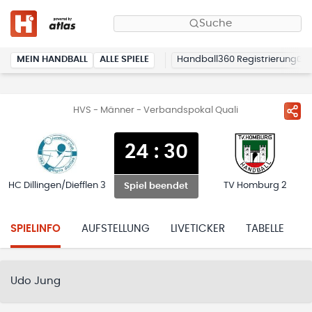
Suche
MEIN HANDBALL
ALLE SPIELE
Handball360 Registrierung
HVS - Männer - Verbandspokal Quali
24
:
30
HC Dillingen/Diefflen 3
TV Homburg 2
Spiel beendet
SPIELINFO
AUFSTELLUNG
LIVETICKER
TABELLE
H
Udo Jung