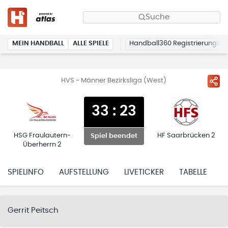
Suche
MEIN HANDBALL
ALLE SPIELE
Handball360 Registrierung
HVS - Männer Bezirksliga (West)
33
:
23
HSG Fraulautern-
HF Saarbrücken 2
Spiel beendet
Überherrn 2
SPIELINFO
AUFSTELLUNG
LIVETICKER
TABELLE
H
Gerrit Peitsch