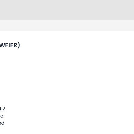
WEIER)
d 2
he
nd