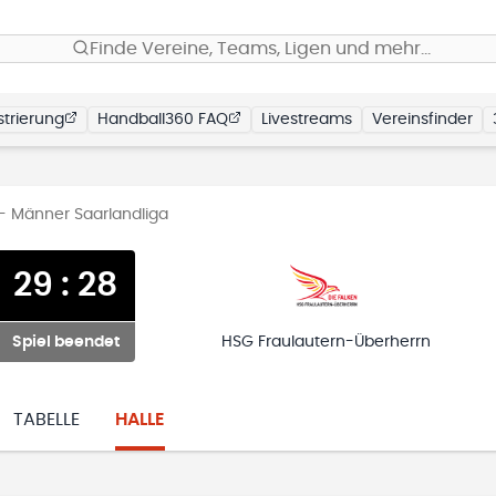
Finde Vereine, Teams, Ligen und mehr…
trierung
Handball360 FAQ
Livestreams
Vereinsfinder
- Männer Saarlandliga
29
:
28
Spiel beendet
HSG Fraulautern-Überherrn
TABELLE
HALLE