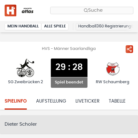
Suche
MEIN HANDBALL
ALLE SPIELE
Handball360 Registrierung
HVS - Männer Saarlandliga
29
:
28
SG Zweibrücken 2
RW Schaumberg
Spiel beendet
SPIELINFO
AUFSTELLUNG
LIVETICKER
TABELLE
H
Dieter Scholer