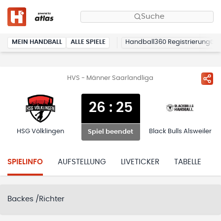
Suche
MEIN HANDBALL
ALLE SPIELE
Handball360 Registrierung
HVS - Männer Saarlandliga
26
:
25
HSG Völklingen
Black Bulls Alsweiler
Spiel beendet
SPIELINFO
AUFSTELLUNG
LIVETICKER
TABELLE
H
Backes /Richter