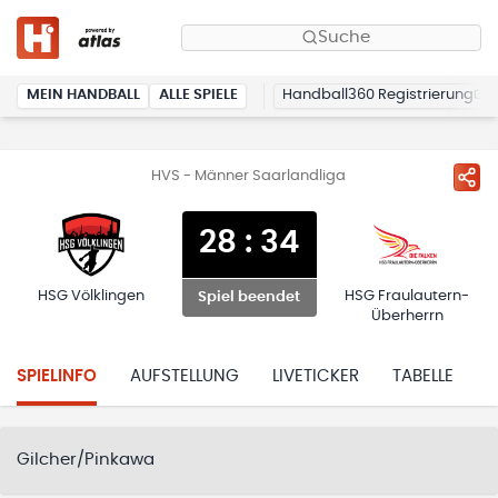
Suche
MEIN HANDBALL
ALLE SPIELE
Handball360 Registrierung
HVS - Männer Saarlandliga
28
:
34
HSG Völklingen
HSG Fraulautern-
Spiel beendet
Überherrn
SPIELINFO
AUFSTELLUNG
LIVETICKER
TABELLE
H
Gilcher/Pinkawa