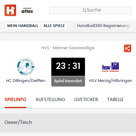
Suche
MEIN HANDBALL
ALLE SPIELE
Handball360 Registrierung
HVS - Männer Saarlandliga
23
:
31
HC Dillingen/Diefflen
HSV Merzig/Hilbringen
Spiel beendet
SPIELINFO
AUFSTELLUNG
LIVETICKER
TABELLE
H
Oeser/Teich