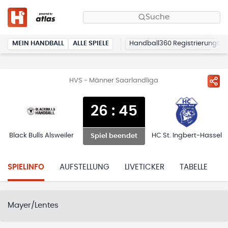
Suche
MEIN HANDBALL
ALLE SPIELE
Handball360 Registrierung
HVS - Männer Saarlandliga
26
:
45
Black Bulls Alsweiler
HC St. Ingbert-Hassel
Spiel beendet
SPIELINFO
AUFSTELLUNG
LIVETICKER
TABELLE
H
Mayer/Lentes