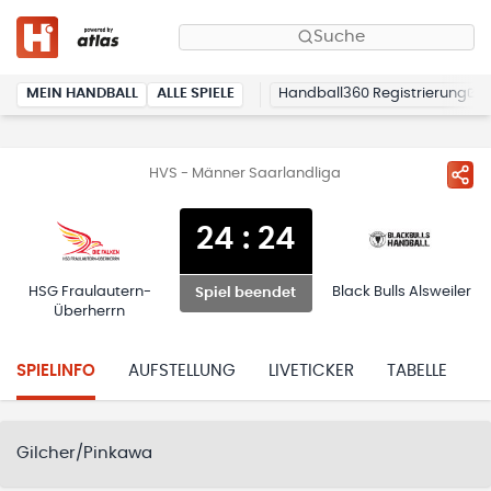
Suche
MEIN HANDBALL
ALLE SPIELE
Handball360 Registrierung
HVS - Männer Saarlandliga
24
:
24
HSG Fraulautern-
Black Bulls Alsweiler
Spiel beendet
Überherrn
SPIELINFO
AUFSTELLUNG
LIVETICKER
TABELLE
H
Gilcher/Pinkawa