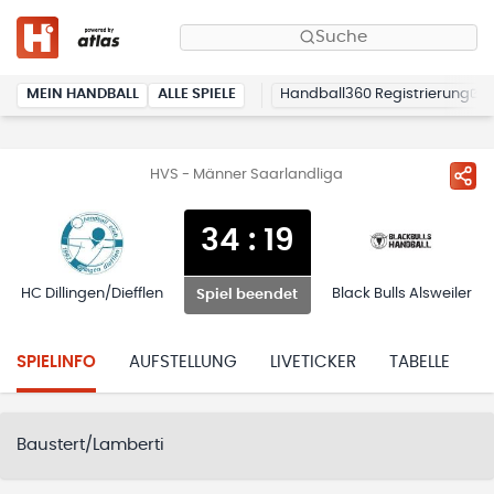
Suche
MEIN HANDBALL
ALLE SPIELE
Handball360 Registrierung
HVS - Männer Saarlandliga
34
:
19
HC Dillingen/Diefflen
Black Bulls Alsweiler
Spiel beendet
SPIELINFO
AUFSTELLUNG
LIVETICKER
TABELLE
H
Baustert/Lamberti