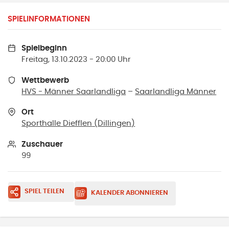
SPIELINFORMATIONEN
Spielbeginn
Freitag, 13.10.2023 - 20:00 Uhr
Wettbewerb
HVS - Männer Saarlandliga
–
Saarlandliga Männer
Ort
Sporthalle Diefflen
(
Dillingen
)
Zuschauer
99
SPIEL TEILEN
KALENDER ABONNIEREN