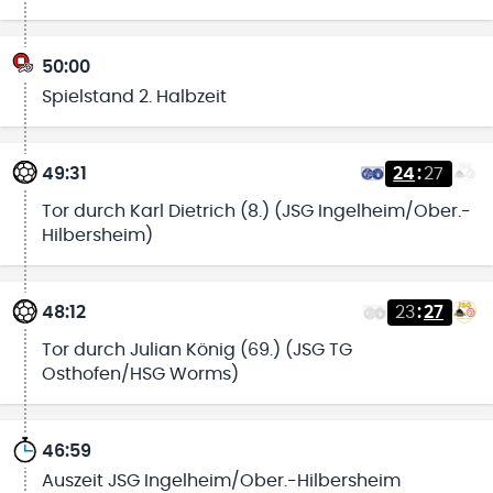
50:00
Spielstand 2. Halbzeit
49:31
24
:
27
Tor durch Karl Dietrich (8.) (JSG Ingelheim/Ober.-
Hilbersheim)
48:12
23
:
27
Tor durch Julian König (69.) (JSG TG
Osthofen/HSG Worms)
46:59
Auszeit JSG Ingelheim/Ober.-Hilbersheim