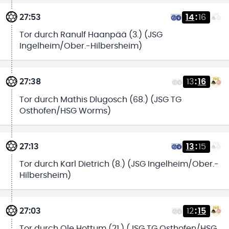
27:53
14
:
16
Tor durch Ranulf Haanpää (3.) (JSG
Ingelheim/Ober.-Hilbersheim)
27:38
13
:
16
Tor durch Mathis Dlugosch (68.) (JSG TG
Osthofen/HSG Worms)
27:13
13
:
15
Tor durch Karl Dietrich (8.) (JSG Ingelheim/Ober.-
Hilbersheim)
27:03
12
:
15
Tor durch Ole Hottum (21.) (JSG TG Osthofen/HSG