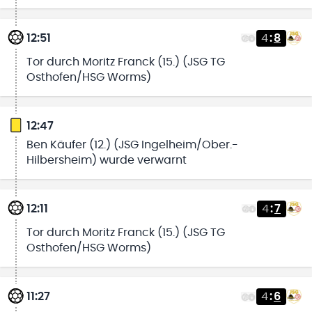
12:51
4
:
8
Tor durch Moritz Franck (15.) (JSG TG
Osthofen/HSG Worms)
12:47
Ben Käufer (12.) (JSG Ingelheim/Ober.-
Hilbersheim) wurde verwarnt
12:11
4
:
7
Tor durch Moritz Franck (15.) (JSG TG
Osthofen/HSG Worms)
11:27
4
:
6