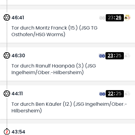
46:41
23
:
26
Tor durch Moritz Franck (15.) (JSG TG
Osthofen/HSG Worms)
46:30
23
:
25
Tor durch Ranulf Haanpää (3.) (JSG
Ingelheim/Ober.-Hilbersheim)
44:11
22
:
25
Tor durch Ben Käufer (12.) (JSG Ingelheim/Ober.-
Hilbersheim)
43:54