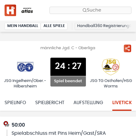
Suche
MEIN HANDBALL
ALLE SPIELE
Handball360 Registrierung
männliche Jgd. C - Oberliga
24
:
27
JSG Ingelheim/Ober.-
JSG TG Osthofen/HSG
Spiel beendet
Hilbersheim
Worms
SPIELINFO
SPIELBERICHT
AUFSTELLUNG
LIVETICKE
50:00
Spielabschluss mit Pins Heim/Gast/SRA