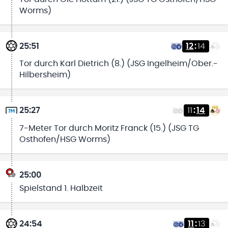
Worms)
25:51
12
:
14
Tor durch Karl Dietrich (8.) (JSG Ingelheim/Ober.-
Hilbersheim)
25:27
11
:
14
7-Meter Tor durch Moritz Franck (15.) (JSG TG
Osthofen/HSG Worms)
25:00
Spielstand 1. Halbzeit
24:54
11
:
13