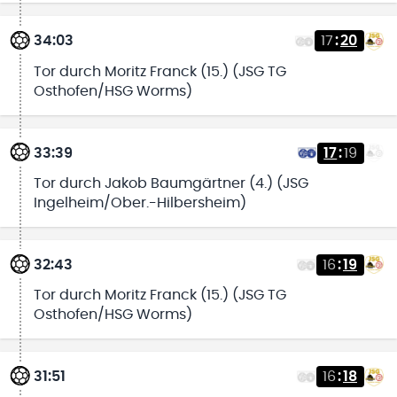
34:03
17
:
20
Tor durch Moritz Franck (15.) (JSG TG
Osthofen/HSG Worms)
33:39
17
:
19
Tor durch Jakob Baumgärtner (4.) (JSG
Ingelheim/Ober.-Hilbersheim)
32:43
16
:
19
Tor durch Moritz Franck (15.) (JSG TG
Osthofen/HSG Worms)
31:51
16
:
18