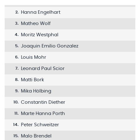
Hanna Engelhart
2
.
Matheo Wolf
3
.
Moritz Westphal
4
.
Joaquin Emilio Gonzalez
5
.
Louis Mohr
6
.
Leonard Paul Scior
7
.
Matti Bork
8
.
Mika Hölbing
9
.
Constantin Diether
10
.
Marte Hanna Porth
11
.
Peter Schweitzer
14
.
Malo Brendel
15
.