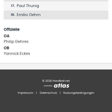
Paul Thunig
17
.
Emilio Oehm
18
.
Offizielle
OA
Philip
Gehres
OB
Yannick
Eckes
©
2026
Handball.net
Impressum
|
Datenschutz
|
Nutzungsbedingungen