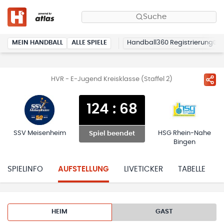
Suche
MEIN HANDBALL
ALLE SPIELE
Handball360 Registrierung
HVR - E-Jugend Kreisklasse (Staffel 2)
124
:
68
SSV Meisenheim
HSG Rhein-Nahe
Spiel beendet
Bingen
SPIELINFO
AUFSTELLUNG
LIVETICKER
TABELLE
HEIM
GAST