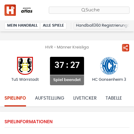
Suche
MEIN HANDBALL
ALLE SPIELE
Handball360 Registrierung
HVR - Männer Kreisliga
37
:
27
TuS Wörrstadt
HC Gonsenheim 3
Spiel beendet
SPIELINFO
AUFSTELLUNG
LIVETICKER
TABELLE
H
SPIELINFORMATIONEN