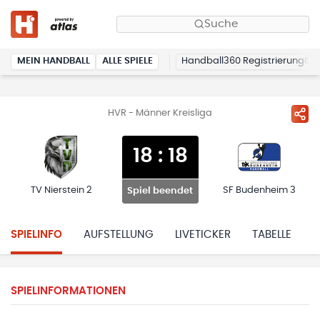
Suche
MEIN HANDBALL
ALLE SPIELE
Handball360 Registrierung
HVR - Männer Kreisliga
18
:
18
TV Nierstein 2
SF Budenheim 3
Spiel beendet
SPIELINFO
AUFSTELLUNG
LIVETICKER
TABELLE
H
SPIELINFORMATIONEN