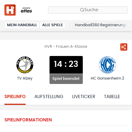
Suche
MEIN HANDBALL
ALLE SPIELE
Handball360 Registrierung
HVR - Frauen A-Klasse
14
:
23
TV Alzey
HC Gonsenheim 2
Spiel beendet
SPIELINFO
AUFSTELLUNG
LIVETICKER
TABELLE
H
SPIELINFORMATIONEN