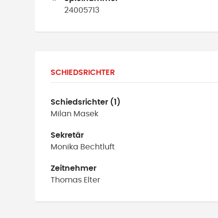
24005713
SCHIEDSRICHTER
Schiedsrichter (1)
Milan
Masek
Sekretär
Monika
Bechtluft
Zeitnehmer
Thomas
Elter