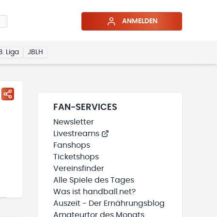
ANMELDEN
3. Liga
JBLH
FAN-SERVICES
Newsletter
Livestreams
Fanshops
Ticketshops
Vereinsfinder
Alle Spiele des Tages
Was ist handball.net?
Auszeit - Der Ernährungsblog
Amateurtor des Monats