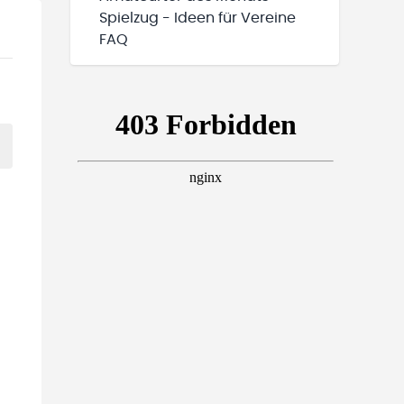
Spielzug - Ideen für Vereine
FAQ