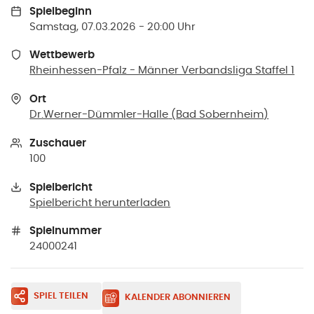
Spielbeginn
Samstag, 07.03.2026 - 20:00 Uhr
Wettbewerb
Rheinhessen-Pfalz - Männer Verbandsliga Staffel 1
Ort
Dr.Werner-Dümmler-Halle
(
Bad Sobernheim
)
Zuschauer
100
Spielbericht
Spielbericht herunterladen
Spielnummer
24000241
SPIEL TEILEN
KALENDER ABONNIEREN