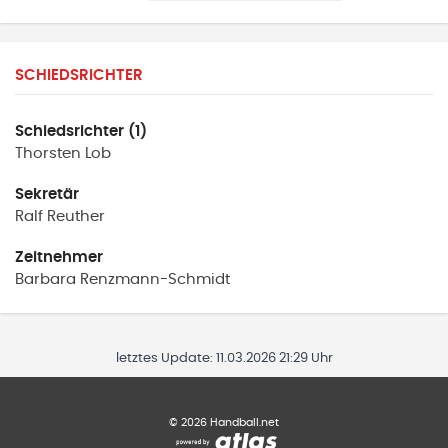
SCHIEDSRICHTER
Schiedsrichter (1)
Thorsten
Lob
Sekretär
Ralf
Reuther
Zeitnehmer
Barbara
Renzmann-Schmidt
letztes Update:
11.03.2026 21:29 Uhr
©
2026
Handball.net