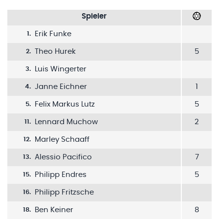
Spieler
Erik Funke
1
.
Theo Hurek
5
2
.
Luis Wingerter
3
.
Janne Eichner
1
4
.
Felix Markus Lutz
5
5
.
Lennard Muchow
2
11
.
Marley Schaaff
12
.
Alessio Pacifico
7
13
.
Philipp Endres
5
15
.
Philipp Fritzsche
16
.
Ben Keiner
8
18
.