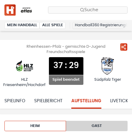
Suche
MEIN HANDBALL
ALLE SPIELE
Handball360 Registrierung
Rheinhessen-Pfalz - gemischte D-Jugend
Freundschaftsspiele
37
:
29
HLZ
Südpfalz Tiger
Spiel beendet
Friesenheim/Hochdorf
SPIELINFO
SPIELBERICHT
AUFSTELLUNG
LIVETICKE
HEIM
GAST