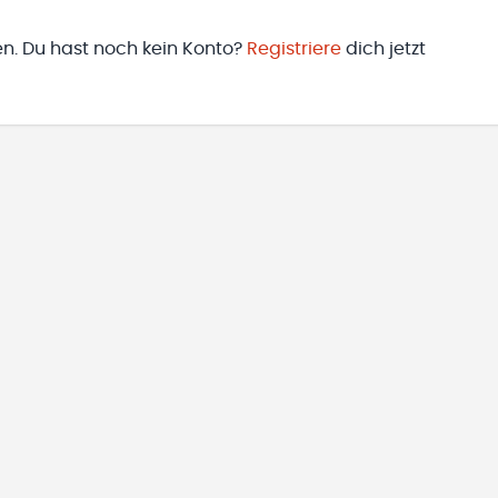
en. Du hast noch kein Konto?
Registriere
dich jetzt