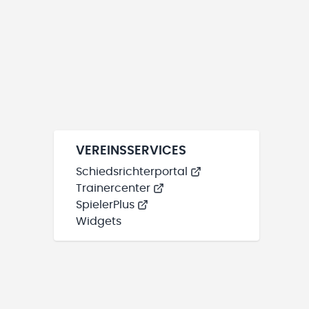
VEREINSSERVICES
Schiedsrichterportal
Trainercenter
SpielerPlus
Widgets