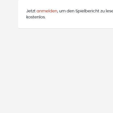
Jetzt
anmelden
, um den Spielbericht zu les
kostenlos.