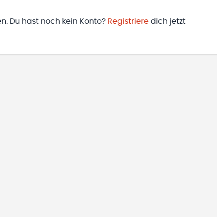
en. Du hast noch kein Konto?
Registriere
dich jetzt