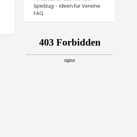
Spielzug - Ideen für Vereine
FAQ