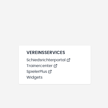
VEREINSSERVICES
Schiedsrichterportal
Trainercenter
SpielerPlus
Widgets