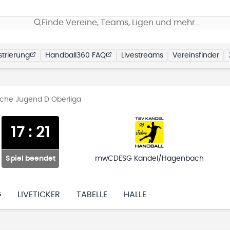
Finde Vereine, Teams, Ligen und mehr…
trierung
Handball360 FAQ
Livestreams
Vereinsfinder
iche Jugend D Oberliga
17
:
21
Spiel beendet
mwCDESG Kandel/Hagenbach
G
LIVETICKER
TABELLE
HALLE