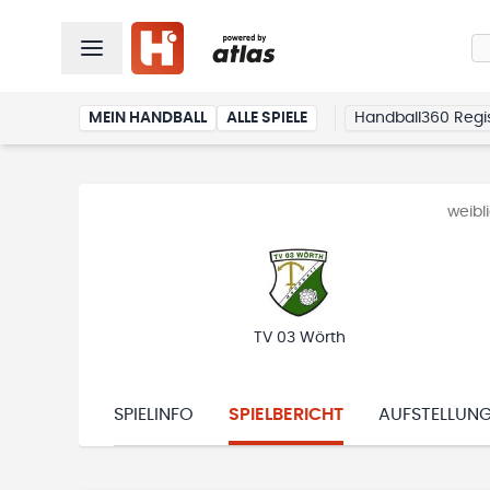
MEIN HANDBALL
ALLE SPIELE
Handball360 Regis
weibl
TV 03 Wörth
SPIELINFO
SPIELBERICHT
AUFSTELLUN