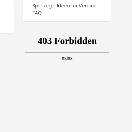
Spielzug - Ideen für Vereine
FAQ