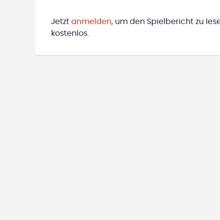
Jetzt
anmelden
, um den Spielbericht zu les
kostenlos.