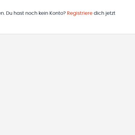
en. Du hast noch kein Konto?
Registriere
dich jetzt