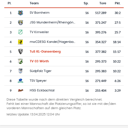
Pl.
Team
Sp.
Tore
Pkt.
Team-Logo
Tabelle mit Vereinsplatzierungen, Spielen, Toren und Punkten
1
16
517
:
289
30:2
SV Bornheim
2
16
371
:
247
27:5
JSG Mundenheim/Rheingönheim
3
16
395
:
276
25:7
TV Kirrweiler
4
16
354
:
327
18:14
mwCDESG Kandel/Hagenbach
5
16
377
:
382
15:17
TuS KL-Dansenberg
6
16
295
:
373
10:22
TV 03 Wörth
7
16
295
:
383
10:22
Südpfalz Tiger
8
16
271
:
449
6:26
TSV Speyer
9
16
255
:
404
3:29
HSG Eckbachtal
Diese Tabelle wurde nach dem direkten Vergleich berechnet.
Fehlt bei einer Mannschaft die Platzierungsziffer, so ist sie mit der/den
vorderen Mannschaften auf dem gleichen Platz.
letztes Update:
13.04.2025 12:04 Uhr