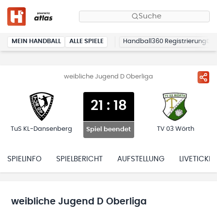
Suche
MEIN HANDBALL
ALLE SPIELE
Handball360 Registrierung
weibliche Jugend D Oberliga
21
:
18
TuS KL-Dansenberg
TV 03 Wörth
Spiel beendet
SPIELINFO
SPIELBERICHT
AUFSTELLUNG
LIVETICKER
weibliche Jugend D Oberliga