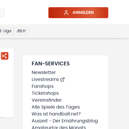
ANMELDEN
3. Liga
JBLH
FAN-SERVICES
Newsletter
Livestreams
Fanshops
Ticketshops
Vereinsfinder
Alle Spiele des Tages
Was ist handball.net?
Auszeit - Der Ernährungsblog
Amateurtor des Monats