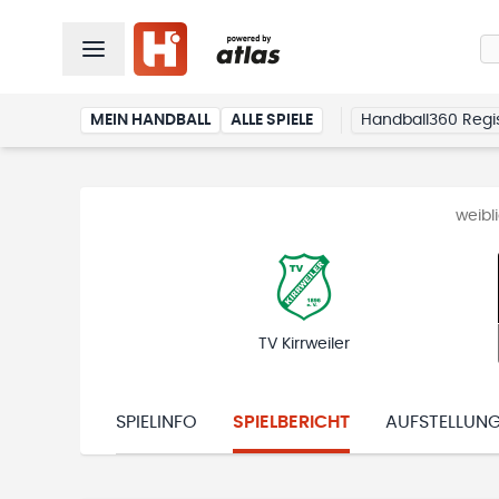
MEIN HANDBALL
ALLE SPIELE
Handball360 Regis
weibl
TV Kirrweiler
SPIELINFO
SPIELBERICHT
AUFSTELLUN