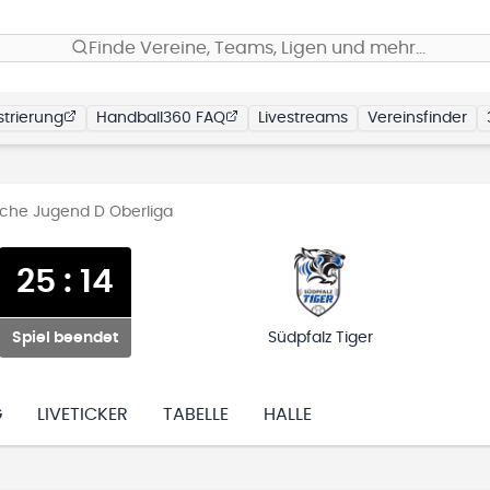
Finde Vereine, Teams, Ligen und mehr…
trierung
Handball360 FAQ
Livestreams
Vereinsfinder
iche Jugend D Oberliga
25
:
14
Spiel beendet
Südpfalz Tiger
G
LIVETICKER
TABELLE
HALLE