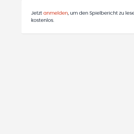
Jetzt
anmelden
, um den Spielbericht zu les
kostenlos.