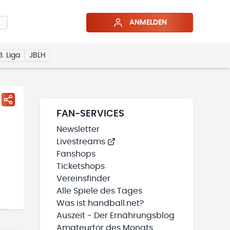
ANMELDEN
3. Liga
JBLH
FAN-SERVICES
Newsletter
Livestreams
Fanshops
Ticketshops
Vereinsfinder
Alle Spiele des Tages
Was ist handball.net?
Auszeit - Der Ernährungsblog
Amateurtor des Monats