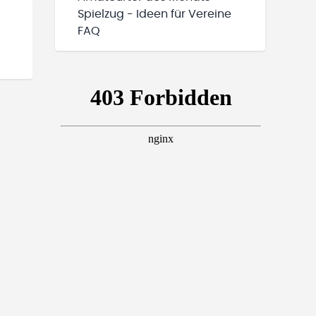
Spielzug - Ideen für Vereine
FAQ