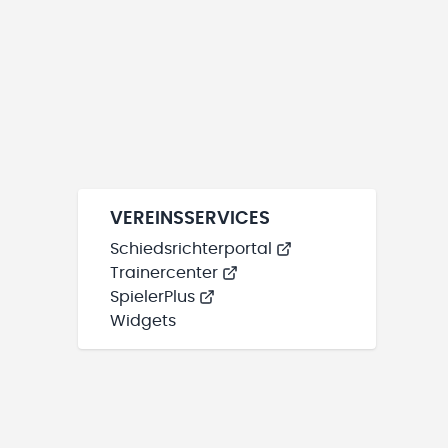
VEREINSSERVICES
Schiedsrichterportal
Trainercenter
SpielerPlus
Widgets