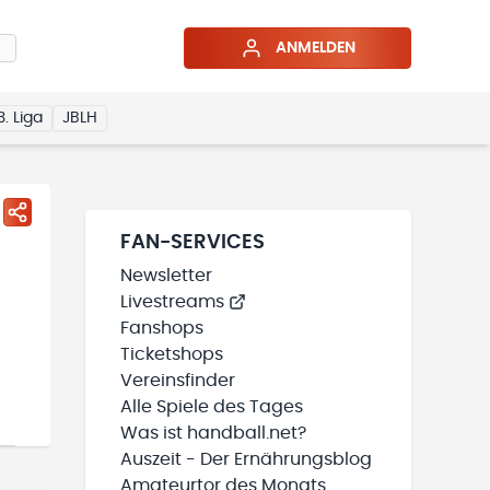
ANMELDEN
3. Liga
JBLH
FAN-SERVICES
Newsletter
Livestreams
Fanshops
Ticketshops
Vereinsfinder
Alle Spiele des Tages
Was ist handball.net?
Auszeit - Der Ernährungsblog
Amateurtor des Monats