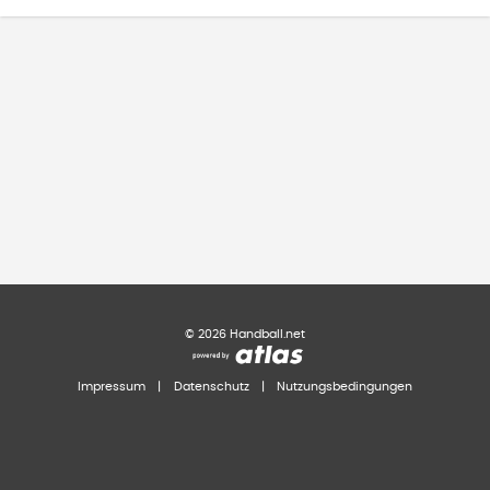
©
2026
Handball.net
Impressum
|
Datenschutz
|
Nutzungsbedingungen