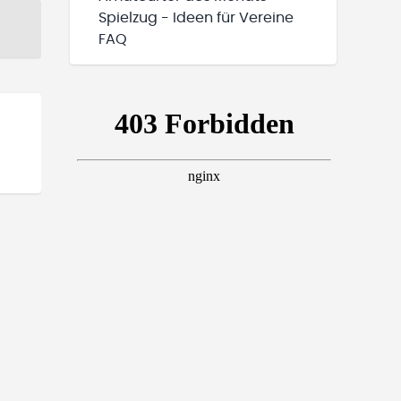
Spielzug - Ideen für Vereine
FAQ