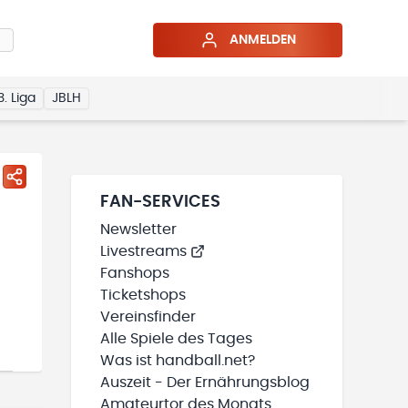
ANMELDEN
3. Liga
JBLH
FAN-SERVICES
Newsletter
Livestreams
Fanshops
Ticketshops
Vereinsfinder
Alle Spiele des Tages
Was ist handball.net?
Auszeit - Der Ernährungsblog
Amateurtor des Monats