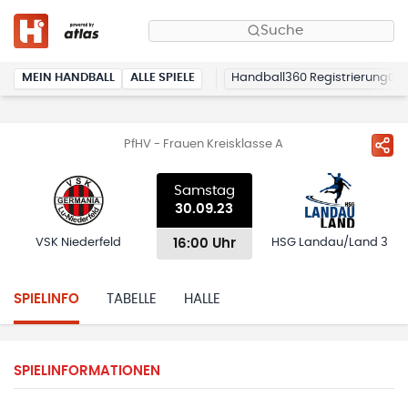
Suche
MEIN HANDBALL
ALLE SPIELE
Handball360 Registrierung
PfHV - Frauen Kreisklasse A
Samstag
30.09.23
16:00 Uhr
VSK Niederfeld
HSG Landau/Land 3
SPIELINFO
TABELLE
HALLE
SPIELINFORMATIONEN