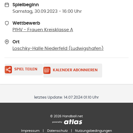
Spielbeginn
Samstag, 30.09.2023 - 16:00 Uhr
Wettbewerb
PfHV - Frauen Kreisklasse A
Ort
Loschky-Halle Niederfeld
(
Ludwigshafen
)
SPIEL TEILEN
KALENDER ABONNIEREN
letztes Update:
14.07.2024 01:10 Uhr
©
2026
Handball.net
Impressum
|
Datenschutz
|
Nutzungsbedingungen