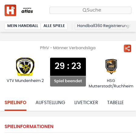
Suche
MEIN HANDBALL
ALLE SPIELE
Handball360 Registrierung
PfHV - Männer Verbandsliga
29
:
23
VTV Mundenheim 2
HSG
Spiel beendet
Mutterstadt/Ruchheim
SPIELINFO
AUFSTELLUNG
LIVETICKER
TABELLE
H
SPIELINFORMATIONEN