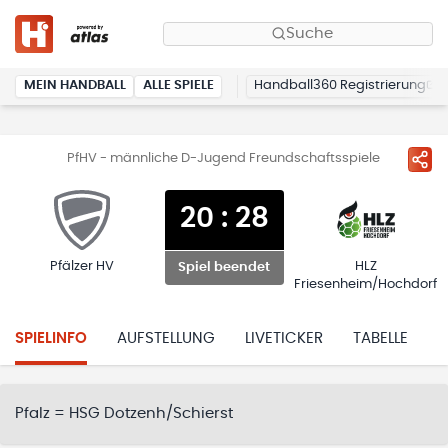
Suche
MEIN HANDBALL
ALLE SPIELE
Handball360 Registrierung
PfHV - männliche D-Jugend Freundschaftsspiele
20
:
28
Pfälzer HV
HLZ
Spiel beendet
Friesenheim/Hochdorf
SPIELINFO
AUFSTELLUNG
LIVETICKER
TABELLE
H
Pfalz = HSG Dotzenh/Schierst