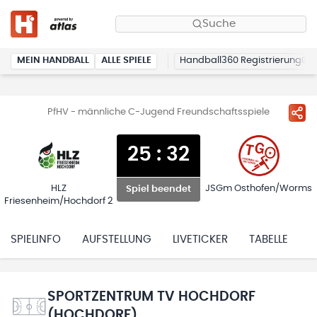
Suche
MEIN HANDBALL
ALLE SPIELE
Handball360 Registrierung
PfHV - männliche C-Jugend Freundschaftsspiele
25
:
32
HLZ
JSGm Osthofen/Worms
Spiel beendet
Friesenheim/Hochdorf 2
SPIELINFO
AUFSTELLUNG
LIVETICKER
TABELLE
H
SPORTZENTRUM TV HOCHDORF
(HOCHDORF)