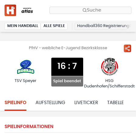
Suche
MEIN HANDBALL
ALLE SPIELE
Handball360 Registrierung
PfHV - weibliche E-Jugend Bezirksklasse
16
:
7
TSV Speyer
HSG
Spiel beendet
Dudenhofen/Schifferstadt
SPIELINFO
AUFSTELLUNG
LIVETICKER
TABELLE
H
SPIELINFORMATIONEN