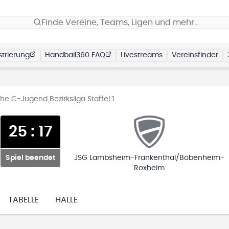
Finde Vereine, Teams, Ligen und mehr…
trierung
Handball360 FAQ
Livestreams
Vereinsfinder
e C-Jugend Bezirksliga Staffel 1
25
:
17
Spiel beendet
JSG Lambsheim-Frankenthal/Bobenheim-
Roxheim
TABELLE
HALLE