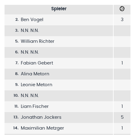
Spieler
Ben Vogel
3
2
.
N.N. N.N.
3
.
William Richter
5
.
N.N. N.N.
6
.
Fabian Gebert
1
7
.
Alina Metorn
8
.
Leonie Metorn
9
.
N.N. N.N.
10
.
Liam Fischer
1
11
.
Jonathan Jockers
5
13
.
Maximilian Metzger
1
14
.