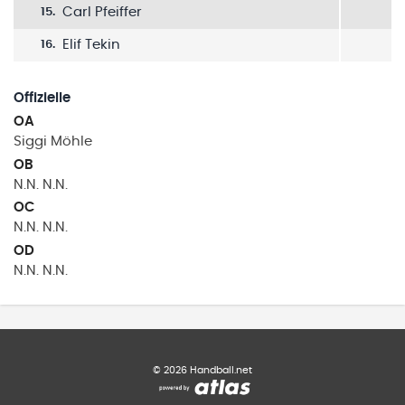
Carl Pfeiffer
15
.
Elif Tekin
16
.
Offizielle
OA
Siggi
Möhle
OB
N.N.
N.N.
OC
N.N.
N.N.
OD
N.N.
N.N.
©
2026
Handball.net