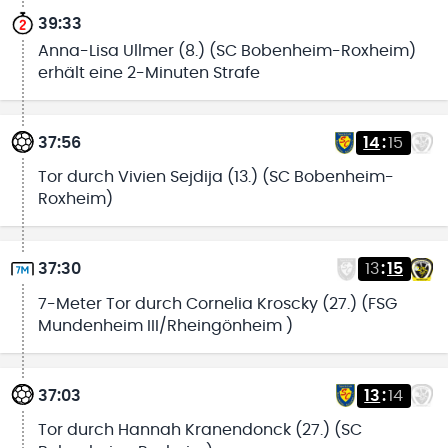
39:33
Anna-Lisa Ullmer (8.) (SC Bobenheim-Roxheim)
erhält eine 2-Minuten Strafe
37:56
14
:
15
Tor durch Vivien Sejdija (13.) (SC Bobenheim-
Roxheim)
37:30
13
:
15
7-Meter Tor durch Cornelia Kroscky (27.) (FSG
Mundenheim III/Rheingönheim )
37:03
13
:
14
Tor durch Hannah Kranendonck (27.) (SC