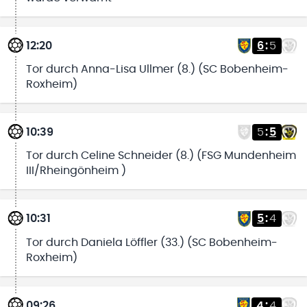
12:20
6
:
5
Tor durch Anna-Lisa Ullmer (8.) (SC Bobenheim-
Roxheim)
10:39
5
:
5
Tor durch Celine Schneider (8.) (FSG Mundenheim
III/Rheingönheim )
10:31
5
:
4
Tor durch Daniela Löffler (33.) (SC Bobenheim-
Roxheim)
09:26
4
:
4