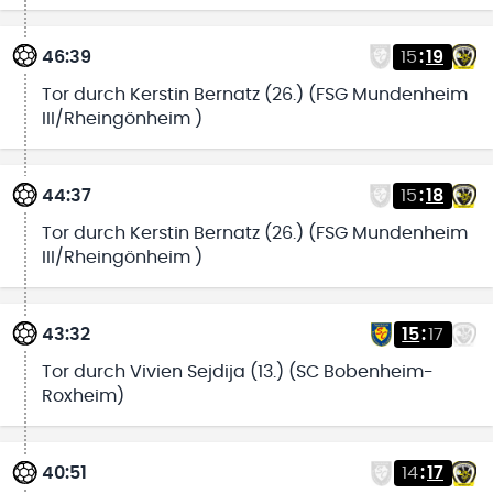
46:39
15
:
19
Tor durch Kerstin Bernatz (26.) (FSG Mundenheim
III/Rheingönheim )
44:37
15
:
18
Tor durch Kerstin Bernatz (26.) (FSG Mundenheim
III/Rheingönheim )
43:32
15
:
17
Tor durch Vivien Sejdija (13.) (SC Bobenheim-
Roxheim)
40:51
14
:
17