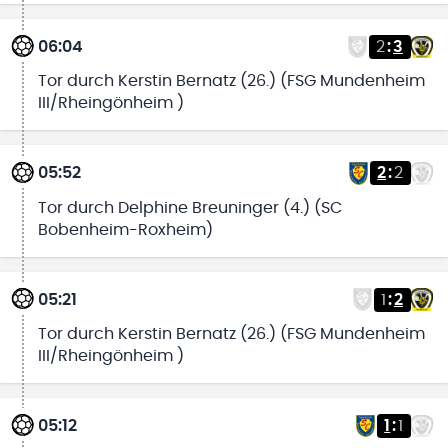
06:04
2
:
3
Tor durch Kerstin Bernatz (26.) (FSG Mundenheim
III/Rheingönheim )
05:52
2
:
2
Tor durch Delphine Breuninger (4.) (SC
Bobenheim-Roxheim)
05:21
1
:
2
Tor durch Kerstin Bernatz (26.) (FSG Mundenheim
III/Rheingönheim )
05:12
1
:
1