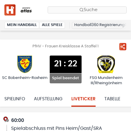
Suche
MEIN HANDBALL
ALLE SPIELE
Handball360 Registrierung
PfHV - Frauen Kreisklasse A Staffel 1
21
:
22
SC Bobenheim-Roxheim
FSG Mundenheim
Spiel beendet
III/Rheingönheim
SPIELINFO
AUFSTELLUNG
LIVETICKER
TABELLE
60:00
Spielabschluss mit Pins Heim/Gast/SRA