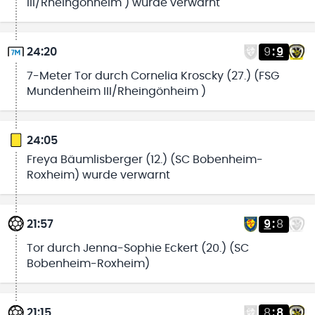
III/Rheingönheim ) wurde verwarnt
24:20
9
:
9
7-Meter Tor durch Cornelia Kroscky (27.) (FSG
Mundenheim III/Rheingönheim )
24:05
Freya Bäumlisberger (12.) (SC Bobenheim-
Roxheim) wurde verwarnt
21:57
9
:
8
Tor durch Jenna-Sophie Eckert (20.) (SC
Bobenheim-Roxheim)
21:15
8
:
8