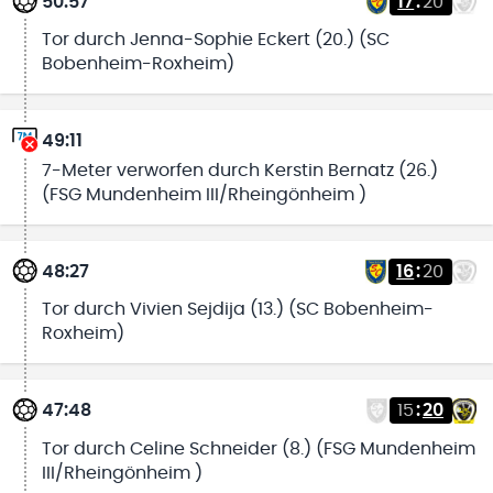
50:57
17
:
20
Tor durch Jenna-Sophie Eckert (20.) (SC
Bobenheim-Roxheim)
49:11
7-Meter verworfen durch Kerstin Bernatz (26.)
(FSG Mundenheim III/Rheingönheim )
48:27
16
:
20
Tor durch Vivien Sejdija (13.) (SC Bobenheim-
Roxheim)
47:48
15
:
20
Tor durch Celine Schneider (8.) (FSG Mundenheim
III/Rheingönheim )