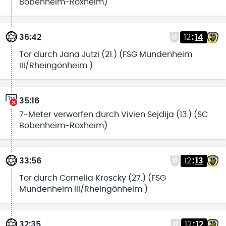
Bobenheim-Roxheim)
36:42
12
:
14
Tor durch Jana Jutzi (21.) (FSG Mundenheim
III/Rheingönheim )
35:16
7-Meter verworfen durch Vivien Sejdija (13.) (SC
Bobenheim-Roxheim)
33:56
12
:
13
Tor durch Cornelia Kroscky (27.) (FSG
Mundenheim III/Rheingönheim )
32:35
12
:
12