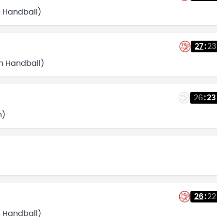
n Handball)
27
:
23
en Handball)
26
:
23
h)
26
:
22
n Handball)