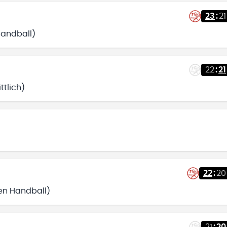
23
:
21
Handball)
22
:
21
tlich)
22
:
20
fen Handball)