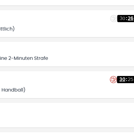
30
:
26
tlich)
 eine 2-Minuten Strafe
30
:
25
n Handball)