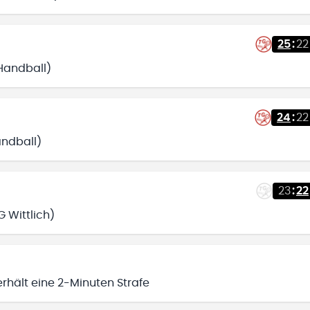
25
:
22
 Handball)
24
:
22
andball)
23
:
22
 Wittlich)
erhält eine 2-Minuten Strafe