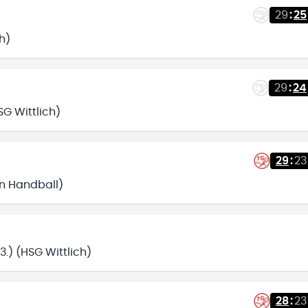
29
:
25
h)
29
:
24
G Wittlich)
29
:
23
en Handball)
.) (HSG Wittlich)
28
:
23