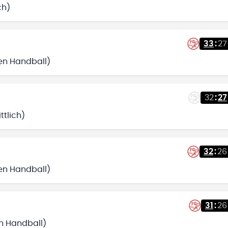
ch)
33
:
27
fen Handball)
32
:
27
tlich)
32
:
26
fen Handball)
31
:
26
en Handball)