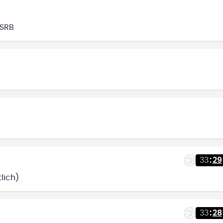
/SRB
33
:
29
lich)
33
:
28