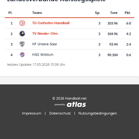
Pl.
Team
Sp.
Tore
Pkt.
Team-Logo
Tabelle mit Vereinsplatzierungen, Spielen, Toren und Punkten
1
3
103
:
96
6:0
TG Osthofen Handball
2
3
104
:
96
4:2
TV Nieder-Olm
3
3
93
:
94
2:4
HF Untere Saar
4
3
90
:
104
0:6
HSG Wittlich
letztes Update:
17.05.2026 15:39 Uhr
©
2026
Handball.net
Impressum
|
Datenschutz
|
Nutzungsbedingungen