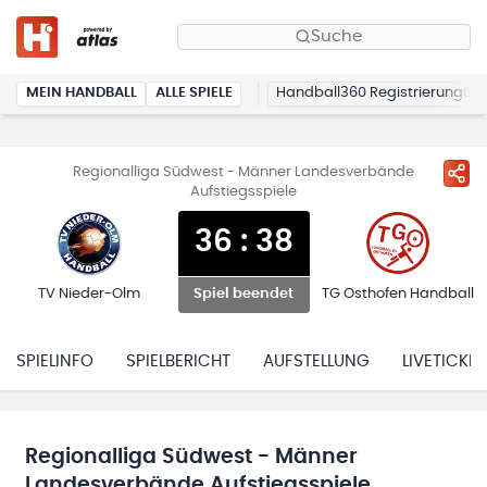
Suche
MEIN HANDBALL
ALLE SPIELE
Handball360 Registrierung
Regionalliga Südwest - Männer Landesverbände
Aufstiegsspiele
36
:
38
TV Nieder-Olm
TG Osthofen Handball
Spiel beendet
SPIELINFO
SPIELBERICHT
AUFSTELLUNG
LIVETICKER
Regionalliga Südwest - Männer
Landesverbände Aufstiegsspiele