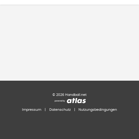
©
2026
Handball.net
Impressum
|
Datenschutz
|
Nutzungsbedingungen