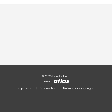
©
2026
Handball.net
Impressum
|
Datenschutz
|
Nutzungsbedingungen