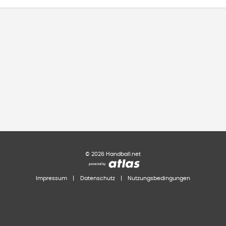
©
2026
Handball.net
Impressum
|
Datenschutz
|
Nutzungsbedingungen