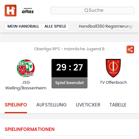
Suche
MEIN HANDBALL
ALLE SPIELE
Handball360 Registrierung
Oberliga RPS - männliche Jugend B
29
:
27
JSG
TV Offenbach
Spiel beendet
Welling/Bassenheim
SPIELINFO
AUFSTELLUNG
LIVETICKER
TABELLE
H
SPIELINFORMATIONEN