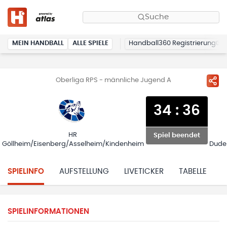
Suche
MEIN HANDBALL
ALLE SPIELE
Handball360 Registrierung
Oberliga RPS - männliche Jugend A
34
:
36
HR
Spiel beendet
Göllheim/Eisenberg/Asselheim/Kindenheim
Dude
SPIELINFO
AUFSTELLUNG
LIVETICKER
TABELLE
H
SPIELINFORMATIONEN