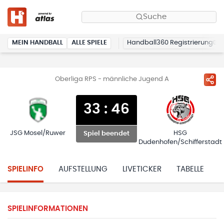
Suche
MEIN HANDBALL
ALLE SPIELE
Handball360 Registrierung
Oberliga RPS - männliche Jugend A
33
:
46
JSG Mosel/Ruwer
HSG
Spiel beendet
Dudenhofen/Schifferstadt
SPIELINFO
AUFSTELLUNG
LIVETICKER
TABELLE
H
SPIELINFORMATIONEN